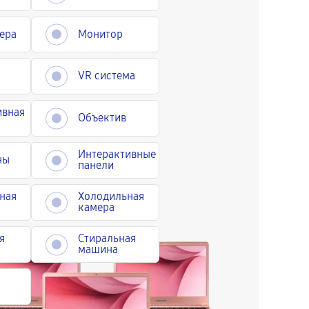
ера
Монитор
VR система
ивная
Объектив
Интерактивные
ны
панели
ная
Холодильная
камера
я
Стиральная
машина