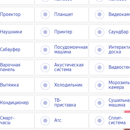
Проектор
Планшет
Видеокам
Наушники
Принтер
Саундбар
Посудомоечная
Интеракт
Сабвуфер
машина
доска
Варочная
Акустическая
Видеосте
панель
система
Морозиль
Вытяжка
Холодильник
камера
ТВ-
Сушильна
Кондиционер
приставка
машина
Смарт-
Сплит-
Атс
часы
система